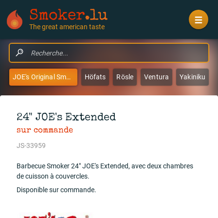
Smoker
.lu
The great american taste
JOE's Original Smokers & Grills
Höfats
Rösle
Ventura
Yakiniku
24" JOE's Extended
sur commande
JS-33959
Barbecue Smoker 24" JOE's Extended, avec deux chambres
de cuisson à couvercles.
Disponible sur commande.