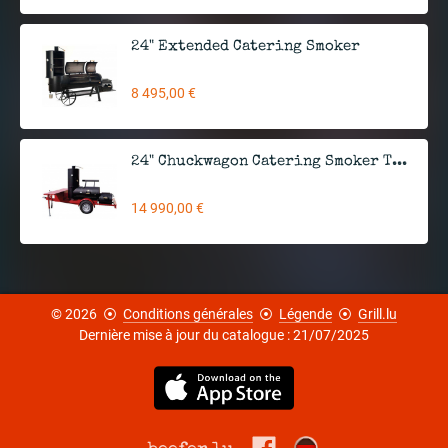
24" Extended Catering Smoker
8 495,00 €
24" Chuckwagon Catering Smoker Trailer
14 990,00 €
© 2026
⦿
Conditions générales
⦿
Légende
⦿
Grill.lu
Dernière mise à jour du catalogue : 21/07/2025