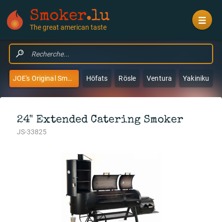
Smoker
.lu
The great american taste
JOE's Original Smokers & Grills
Höfats
Rösle
Ventura
Yakiniku
24" Extended Catering Smoker
JS-33825