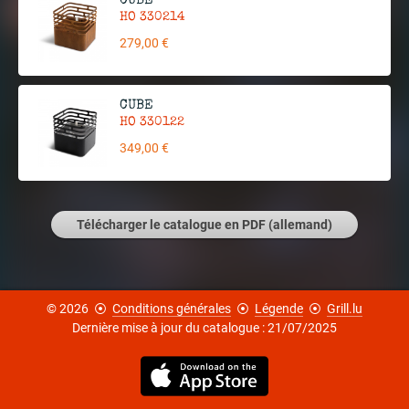
CUBE
HO 330214
279,00 €
CUBE
HO 330122
349,00 €
Télécharger le catalogue en PDF (allemand)
© 2026
⦿
Conditions générales
⦿
Légende
⦿
Grill.lu
Dernière mise à jour du catalogue : 21/07/2025