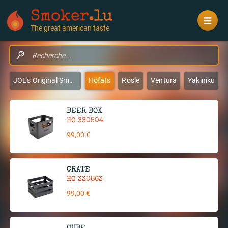
Smoker
.lu
The great american taste
JOE's Original Smokers & Grills
Höfats
Rösle
Ventura
Yakiniku
BEER BOX
HO 330504
99,00 €
CRATE
HO 330863
99,00 €