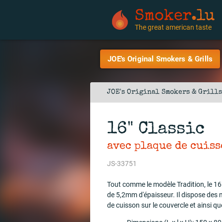
Smoker
.lu
The great american taste
JOE's Original Smokers & Grills
JOE's Original Smokers & Grills
16" Classic
avec plaque de cuis
JS-33751
Tout comme le modèle Tradition, le 16"
de 5,2mm d'épaisseur. Il dispose de
de cuisson sur le couvercle et ainsi que