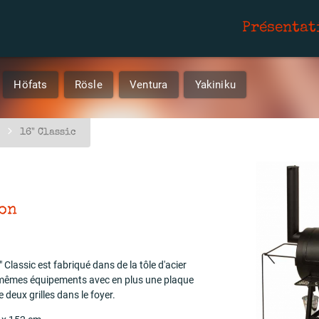
Présentat
Höfats
Rösle
Ventura
Yakiniku
16" Classic
son
 Classic est fabriqué dans de la tôle d'acier
s mêmes équipements avec en plus une plaque
 deux grilles dans le foyer.