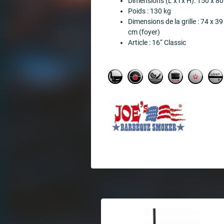
Dimensions (L x l x H): 150 x 8
Poids : 130 kg
Dimensions de la grille : 74 x 
cm (foyer)
Article : 16“ Classic